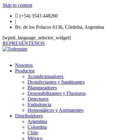
Skip to content
(+54) 3543 448260
|
Bv. de los Polacos 6136, Córdoba, Argentina
[wpml_language_selector_widget]
REPRESÉNTENOS
Nosotros
Productos
Acondicionadores
Desinfectantes y Sanitizantes
Blanqueadores
Desensibilizantes y Fluoruros
Detectores
Endodoncia
Hemostáticos y Astringentes
Distribuidores
Argentina
Colombia
Chile
México