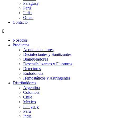
Paraguay
Perú
India
Oman
Contacto
Nosotros
Productos
Acondicionadores
Desinfectantes y Sanitizantes
Blanqueadores
Desensibilizantes y Fluoruros
Detectores
Endodoncia
Hemostáticos y Astringentes
Distribuidores
Argentina
Colombia
Chile
México
Paraguay
Perú
India